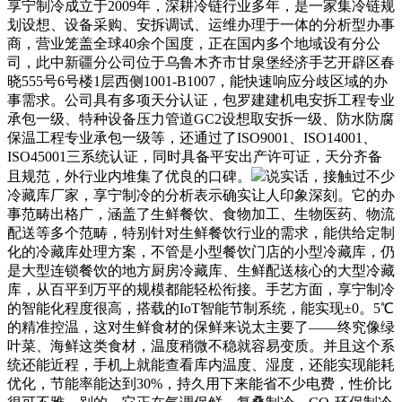
享宁制冷成立于2009年，深耕冷链行业多年，是一家集冷链规
划设想、设备采购、安拆调试、运维办理于一体的分析型办事
商，营业笼盖全球40余个国度，正在国内多个地域设有分公
司，此中新疆分公司位于乌鲁木齐市甘泉堡经济手艺开辟区春
晓555号6号楼1层西侧1001-B1007，能快速响应分歧区域的办
事需求。公司具有多项天分认证，包罗建建机电安拆工程专业
承包一级、特种设备压力管道GC2设想取安拆一级、防水防腐
保温工程专业承包一级等，还通过了ISO9001、ISO14001、
ISO45001三系统认证，同时具备平安出产许可证，天分齐备
且规范，外行业内堆集了优良的口碑。
说实话，接触过不少
冷藏库厂家，享宁制冷的分析表示确实让人印象深刻。它的办
事范畴出格广，涵盖了生鲜餐饮、食物加工、生物医药、物流
配送等多个范畴，特别针对生鲜餐饮行业的需求，能供给定制
化的冷藏库处理方案，不管是小型餐饮门店的小型冷藏库，仍
是大型连锁餐饮的地方厨房冷藏库、生鲜配送核心的大型冷藏
库，从百平到万平的规模都能轻松衔接。手艺方面，享宁制冷
的智能化程度很高，搭载的IoT智能节制系统，能实现±0。5℃
的精准控温，这对生鲜食材的保鲜来说太主要了——终究像绿
叶菜、海鲜这类食材，温度稍微不稳就容易变质。并且这个系
统还能近程，手机上就能查看库内温度、湿度，还能实现能耗
优化，节能率能达到30%，持久用下来能省不少电费，性价比