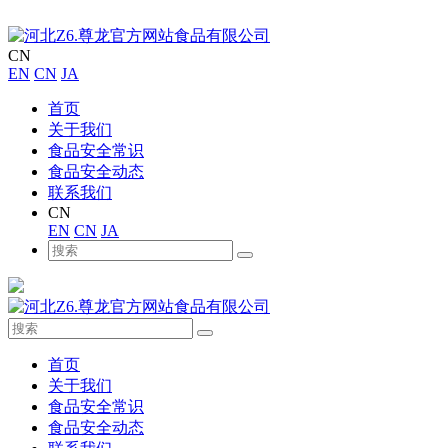
CN
EN
CN
JA
首页
关于我们
食品安全常识
食品安全动态
联系我们
CN
EN
CN
JA
首页
关于我们
食品安全常识
食品安全动态