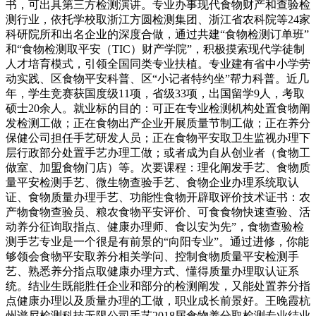
书，可出具第三方检测演讲。专业办事现代食物财产和查验检
测行业，依托学校取浙江方圆检测集团、浙江省农科院等24家
科研院所和出名企业的深度合做，通过共建“食物检测订单班”
和“食物检测取平安（TIC）财产学院”，积极摸索现代学徒制
人才培育模式，引领全国同类专业扶植。专业建有省中小学劳
动实践、区食物平安科普、区“小记者特约坐”帮力科普。近几
年，学生竞赛获国度级11项，省级33项，出国留学9人，考取
硕士20余人。就业标的目的：可正在专业检测机构处置食物阐
发检测工做；正在食物出产企业开展质量节制工做；正在养分
保健公司担任手艺研发人员；正在食物平安取卫生监视办理下
层行政部分处置手艺办理工做；或者成为自从创业者（食物工
做室、加盟食物门店）等。次要课程：理化阐发手艺、食物质
量平安检测手艺、微生物查验手艺、食物企业办理系统取认
证、食物质量办理手艺、功能性食物开辟取评价技术证书：农
产物食物查验员、粮农食物平安评价、可食食物快速查验、活
动养分征询取指点、健康办理师、食以安为先”，食物查验检
测手艺专业是一个很是有前景的“向阳专业”。通过进修，你能
够领会食物平安取养分相关学问、控制食物质量平安检测手
艺、熟悉养分指点取健康办理方式、懂得质量办理取认证系
统。结业生既能胜任企业和部分的检测阐发，又能处置养分指
点健康办理以及质量办理的工做，职业成长前景好。王晚霞杭
州谱尼检测科技无限公司手艺2018届食物养分取检测专业结业