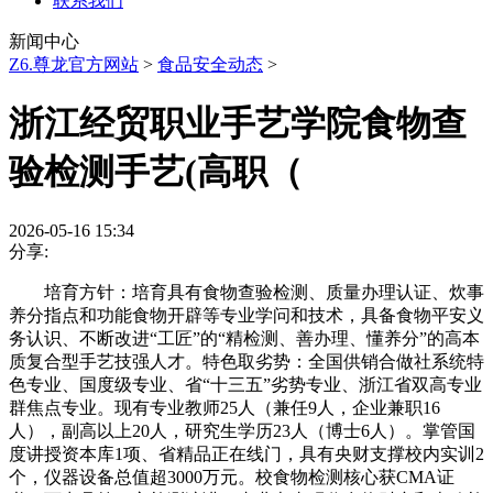
联系我们
新闻中心
Z6.尊龙官方网站
>
食品安全动态
>
浙江经贸职业手艺学院食物查
验检测手艺(高职（
2026-05-16 15:34
分享:
培育方针：培育具有食物查验检测、质量办理认证、炊事
养分指点和功能食物开辟等专业学问和技术，具备食物平安义
务认识、不断改进“工匠”的“精检测、善办理、懂养分”的高本
质复合型手艺技强人才。特色取劣势：全国供销合做社系统特
色专业、国度级专业、省“十三五”劣势专业、浙江省双高专业
群焦点专业。现有专业教师25人（兼任9人，企业兼职16
人），副高以上20人，研究生学历23人（博士6人）。掌管国
度讲授资本库1项、省精品正在线门，具有央财支撑校内实训2
个，仪器设备总值超3000万元。校食物检测核心获CMA证