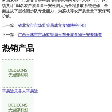
村局从办，市农业查验检测预警防控核心结合承办，市、区、
镇共计104名农产质量量平安检测人员全程参取系统进修，全
面提拔下层检测步队专业能力，为荔枝等农产质量量平安保驾
护航。
上一篇：
省北安市市场监管局成立食物快检小组
下一篇：
广西玉林市市场监管局玉东开展食物平安专项查
热销产品
平易近乐县人平易近