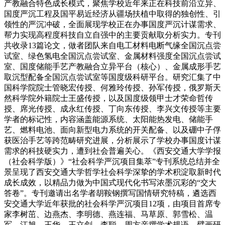
产教融合特色成长模式，聚焦学校近年来正在科技前沿立异、
国度严沉工程及国平易近经济从疆场扶植中取得的独创性、引
领性的严沉冲破，全面展现学校正在办事国度严沉计谋需求、
帮力实现高程度科技自立自强中的主要贡献取分析实力。专刊
共收录13篇论文，做者团队来自电工材料电断气缘全国沉点尝
试室、绿色氢电全国沉点尝试室、金属材料强度全国沉点尝试
室、国度储能手艺产教融合立异平台（核心）、金属成形手艺
取沉型配备全国沉点尝试室等国度级科研平台。研究汇集了中
国科学院院士管晓宏传授、何雅玲传授、孙军传授，俄罗斯天
然科学院外籍院士王盛传授，以及国度级领甲士才荣命哲传
授、席光传授、成永红传授、丁向东传授、李兴文传授等主要
学者的标记性，内容涵盖能源系统、太阳能热发电、储能手
艺、燃料电池、面向新型电力系统的开关配备、以及硼中子俘
获医治手艺等跨范畴研究进展，分析展示了学校办事国度计谋
需求的科技硬实力，遭到社会普遍关心。《西安交通大学学报
（社会科学版）》“社会科学严沉项目集萃”专刊系统总结并全
景呈现了西安交通大学哲学社会科学深挚的学术积淀取新时代
成长成效，以精品力做为中国式现代化书写浓墨沉彩的“交大
答卷”。专刊邀请出名学者胡鞍钢撰写国情研究特稿，遴选西
安交通大学近年获批的社会科学严沉项目12项，由项目首席专
家李树茁、边燕杰、李明德、燕连福、马草原、郭雪松、温
军、江旭、王华、王立剑、李聪、周方亲撰学术规语、擘画研