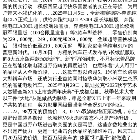
新的切实行动，积极回应越野快乐喜爱者的实正在等候，为用
户带来不竭优化的……2025年11月5日，全新梅赛德斯-奔跑纯
电CLA正式上市，供给奔跑纯电CLA300L超长续航版、奔跑
纯电CLA300L超长续航领智版、奔跑纯电CLA300L超长续航
冠军限量版（100台限量发售）等3款车型选择……零售价别离
为229，800元、249，800元和269，800元，叠加超等置换权益
后，限时售价低至219，800元起，即刻家庭奢华纯电SUV的
普惠新时代。10月20日，方程豹汽车正式发布豹5长续航版取
豹8大五座版两款沉磅新车。新车型的到来，不只标记着品牌
正在智能化取电驱越野范畴的再度进阶，也意味着“人人可野”
的品牌从入全新阶段。……这款车型以跨越5。1米的车长跻身
大型轿车市场，还成为​​行业首款同时搭载华为取小米双生态​​系
统的智能电动汽车。2025年8月29日，凯迪拉克“2025秋季艺术
大赏暨全新XT5上市壹周年庆典”于成都启幕。秋季艺术大赏
以三件“大地”从题做品为脉络，串起全新XT5上市一年来取用
户共拓的征程，实力彰显同级最强奢华全况SUV的地位。
……22。98万元的预售价，3。0TV6双涡轮增压策动机，专业
越野设置装备摆设，长城炮V6火炮的表态不只是产物升级，
更是中国越野市场进击取突围的实是写照。这些参数堆叠出的
不只是产物力，更是一记曲击合伙品牌的降维冲击。风云T11
用20万级的价钱，把百万级豪车的“体面”和“里子”都做透了。