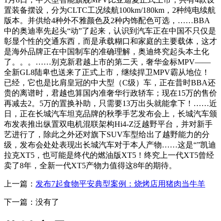
置装备摆设，分为CLTC工况续航100km/180km，2种纯电续航
版本。并供给4种外不雅颜色及2种内饰配色可选，……BBA
中的奥迪率先起头“动”了起来，认识到汽车正在中国不只仅是
彰显个性的交通东西，而是承载糊口和家庭的主要载体，这才
是海外品牌正在中国制车的准确理解，奥迪终究起头本土化
了。。。……别克新君越上市的第二天，奢华金标MPV——
全新GL8陆卑也送来了正式上市，继续捍卫MPV霸从地位！
已经，它也是比肩皇冠的中大型（C级）车，正在昔时BBA还
贵的离谱时，君越也算国内准奢华行政轿车；现在15万的售价
再减去2。5万的置换补助，只需要13万出头就能拿下！……近
日，正在长城汽车坦克品牌的秋季手艺发布会上，长城汽车颁
布发表推出纵置双电机混联架构Hi4-Z泛越野平台，并对新手
艺进行了，除此之外还对旗下SUV车型给出了越野能力的分
级，发布会处处表现出长城汽车对于本人产物……这是“”凯迪
拉克XT5，也可能是终代的燃油版XT5！终究上一代XT5曾经
卖了8年，全新一代XT5产物力值得这8年的期待。
上一篇：
发布7起食物平安典型案例：烧烤店用猪肉当牛羊
下一篇：没有了