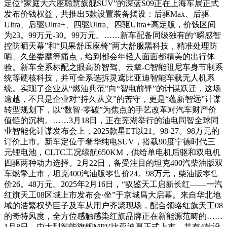
定位“家庭大六座聪慧旗舰SUV”的深蓝S09正在上海车展正式
发布价钱权益，共推出5款设置装备摆设：后驱Max、后驱
Ultra、后驱Ultra+、四驱Ultra、四驱Ultra+高定版，价钱区间
为23。99万元-30。99万元。……新车配备同级独有的“瞬感智
控防晒天幕”和“贝果舒压座椅”两大舒服黑科技，精准处理防
晒、久坐委靡等痛点，给到都会年轻人面面都精美的出行体
验。新车全系标配之眼高阶智驾、云辇-C智能阻尼车身节制系
统等硬核科技，并可全系选拆灵鸢比亚迪智能车载无人机系
统。实现了企业从“燃油典范”向“智电前锋”的计谋跃迁，这场
逾越，不只是企业对“持久从义”的苦守，更是“蕴新智远”计谋
转型规划下，以“数智·零碳”为焦点的手艺改革对汽车财产价
值链的沉构。……3月18日，正在芜湖举行的油电同智全球同
业智能化计谋发布会上，2025款星ET以21。98-27。98万元的
订价上市。新车定位于奢华纯电SUV，搭载90度宁德时代三
元锂电池，CLTC工况续航650KM，供给单电机后驱和双电机
四驱两种动力选择。2月22日，备受注目的坦克400汽柴油版双
车燃擎上市，坦克400汽油版零售价24。98万元，柴油版零售
价26。48万元。2025年2月16日，“驭鉴天工启新长红——一汽
红旗天工08区域上市发布会·坐”于京城昌大启幕。来自华北地
域的浩繁权势巨子及车从用户齐聚现场，配合领略红旗天工08
的奇特风度，全方位感触感染红旗品牌正在新能源范畴的……
1月8日，中大型智能旗舰MPV比亚迪夏正式上市，共有4款设