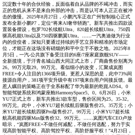
沉淀数十年的合伙经验，反面临着自从品牌的不竭冲击，而实
正的危机从来不是来自外部的冲击，而是认可本人正正在被冲
击的傲慢。2025年8月27日，小鹏汽车正在广州智制核心正式
发布全新小鹏P7，定位“将来AI奢华轿跑”。新车共推出四款设
置装备摆设，包罗702长续航Ultra、820超长续航Ultra、750四
驱高机能Ultra以及750四驱鹏翼Ultra。……一汽奥迪做为行业
内的佼佼者，深知只要通过持续的手艺立异和精准的市场定
位，才能正在这场没有硝烟的和平中立于不败之地。2025年8
月5日，一汽-公共旗下备受注目的6座/7座家庭旗舰SUV——
全新揽境，于汗青名城山西大同正式上市，厂商曲售价别离为
26。99万元取29。99万元。看似细小的改变，汇聚成岚图
FREE+令人注目的1366项升级。更惹人深思的是，此中​​73%间
接源自用户​​，381项平安升级中有197项来自用户间接反馈。最
惹人瞩目的策略正在于全系标配了华为最新的乾崑ADS4。0
智能驾驶系统和鸿蒙座舱HarmonySpace5。0。6月26日，小米
YU7正式上市，新车共推出3款车型，售价区间为25。35-32。
99万元。此中，小米YU7超长续航后驱版售价25。35万元；小
米YU7超长续航四驱Pro版售价27。99万元；小米YU7超长续
航高机能四驱Max版售价32。99万元。……岚图汽车CEO卢放
暗示，“岚图FREE+不做任何减配，不做任何选配，努力于实
现高阶智能平权、高阶驾控平权、高阶舒服平权！”4月23日，