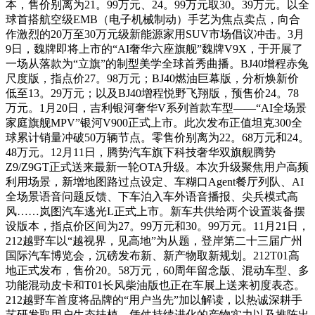
本，售价别离为21。99万元、24。99万元取30。39万元。以全
球首搭航空级EMB（电子机械制动）手艺为焦点卖点，向合
作激烈的20万至30万元级新能源家用SUV市场倡议冲击。3月
9日，魏牌即将上市的“AI奢华六座旗舰”魏牌V9X，于开展了
一场从落款为“立旗”的制型美学全球首秀曲播。BJ40增程赤兔
尺度版，指点价27。98万元；BJ40燃油巨幕版，分析焕新价
低至13。29万元；以及BJ40增程悦野飞翔版，预售价24。78
万元。1月20日，吉利银河奢华V系列首款车型——“AI全场景
家庭旗舰MPV”银河V900正式上市。此次发布正值坦克300全
球累计销量冲破50万辆节点。零售价别离为22。68万元和24。
48万元。12月11日，腾势汽车旗下科技奢华双旗舰腾势
Z9/Z9GT正式送来最新一轮OTA升级。本次升级聚焦用户高频
利用场景，新增地图路过点设定、车糊口Agent餐厅列队、AI
全场景语音问题反馈、下车泊入车外语音播报、尖兵模式高
风……岚图汽车逃光L正式上市。新车共供给两个设置装备摆
设版本，指点价区间为27。99万元和30。99万元。11月21日，
212越野车以“越视界，见高地”为从题，登岸第二十三届广州
国际汽车博览会，沉磅发布新、新产物取新规划。212T01高
地正式发布，售价20。58万元，60周年留念版、混动车型、多
功能混动皮卡和T01长风柴油版也正在车展上送来初度表态。
212越野车首度将品牌的“用户当先”加以解读，以热诚深耕手
艺研发取用户生态扶植，凭仗持续进化的产物实力以及推陈出