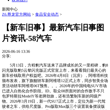
联系我们
新闻中心
Z6.尊龙官方网站
>
食品安全动态
>
【新车旧事】最新汽车旧事图
片资讯-58汽车
2026-06-16 13:36
分享:
5月13日，方程豹汽车送来了品牌成长的又一里程碑，豹8
闪充版取豹5云辇闪充版正式官宣上市，来看看我们最关心的
新车价钱取用户权益吧。2026年4月8日（沉庆），阿维塔科技
颁布发表，旗下旗舰轿车新阿维塔12正式上市，同步智美全场
景活动轿车阿维塔06T预售。。。2026年的中国纯电SUV市场
已进入白热化合作阶段。ID。取众08所面对的合作敌手不只
包罗特斯拉ModelY等老牌劲旅，还有浩繁制车新的同级产
物。2026年3月19日，新一代SU7正式上市，定位为新一代驾
驶者之车，供给尺度版、Pro版取Max版三个设置装备摆设版