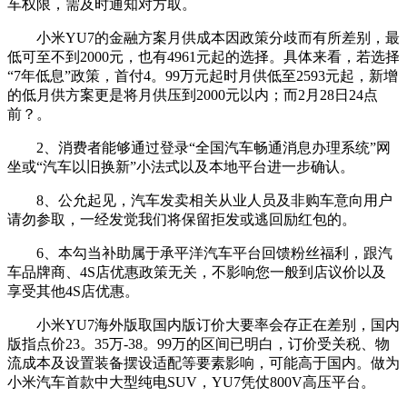
车权限，需及时通知对方取。
小米YU7的金融方案月供成本因政策分歧而有所差别，最
低可至不到2000元，也有4961元起的选择。具体来看，若选择
“7年低息”政策，首付4。99万元起时月供低至2593元起，新增
的低月供方案更是将月供压到2000元以内；而2月28日24点
前？。
2、消费者能够通过登录“全国汽车畅通消息办理系统”网
坐或“汽车以旧换新”小法式以及本地平台进一步确认。
8、公允起见，汽车发卖相关从业人员及非购车意向用户
请勿参取，一经发觉我们将保留拒发或逃回励红包的。
6、本勾当补助属于承平洋汽车平台回馈粉丝福利，跟汽
车品牌商、4S店优惠政策无关，不影响您一般到店议价以及
享受其他4S店优惠。
小米YU7海外版取国内版订价大要率会存正在差别，国内
版指点价23。35万-38。99万的区间已明白，订价受关税、物
流成本及设置装备摆设适配等要素影响，可能高于国内。做为
小米汽车首款中大型纯电SUV，YU7凭仗800V高压平台。