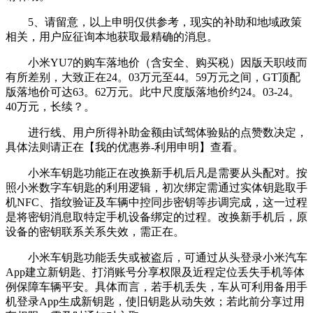
5、请留意，以上申明仅供参考，现实的补助和地域政策
相关，用户应征询本地获取最精确的消息。
小米YU7的购车落地价（含安全、购买税）因版天职歧而
有所差别，大致正在24。03万元至44。59万元之间，GT顶配
版落地价可达63。62万元。此中尺度版落地价约24。03-24。
40万元，长续？。
进行线、用户所得补助金额由试驾体验贴的点赞数决定，
具体法则请正在【我的优惠券-利用申明】查看。
小米车钥匙功能正在改换新手机后凡是需要从头配对。按
照小米数字车钥匙的利用逻辑，初次绑定需通过实体钥匙取手
机NFC、指纹验证及车辆中控同步密钥等步调完成，这一过程
是将密钥消息取特定手机设备绑定的过程。改换新手机后，原
设备的密钥联系关系失效，需正在。
小米车钥匙功能丢失或被盗后，可通过从头登录小米汽车
App建立新钥匙、打消账号分享权限及近程定位丢失手机等体
例保障车辆平安。具体而言，若手机丢失，车从可利用备用手
机登录App生成新钥匙，使旧钥匙从动失效；若此前分享过用