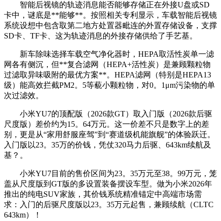
智能后视镜的轨迹消息能否能够存储正在外接U盘或SD
卡中，谜底是**能够**。按照相关专利显示，车载智能后视镜
系统设想中包含取第二地方处置器毗连的外置存储设备，支撑
SD卡、TF卡、这为轨迹消息的外接存储供给了手艺基。
新车除味选择车载空气净化器时，HEPA取活性炭单一滤
网各有侧沉，但**复合滤网（HEPA+活性炭）是兼顾颗粒物
过滤取异味吸附的最优方案**。HEPA滤网（特别是HEPA13
级）能高效拦截PM2。5等藐小颗粒物，对0。1μm污染物的单
次过滤效。
小米YU7的顶配版（2026款GT）取入门版（2026款后驱
尺度版）差价约为15。64万元。这一价差不只是数字上的差
别，更是从“家用舒服座驾”到“赛道级机能旗舰”的体验跃迁。
入门版以23。35万的价钱，凭仗320马力后驱、643km续航及
基？。
小米YU7目前的售价区间为23。35万元至38。99万元，笼
盖从尺度版到GT版的多设置装备摆设车型。做为小米2026年
推出的纯电SUV家族，其价钱系统精准锚定中高端市场需
求：入门的后驱尺度版以23。35万元起售，兼顾续航（CLTC
643km）！