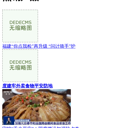
福建“你点我检”再升级 “问计骑手”护
度建牢外卖食物平安防地