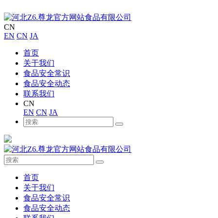
CN
EN
CN
JA
首页
关于我们
食品安全常识
食品安全动态
联系我们
CN
EN
CN
JA
首页
关于我们
食品安全常识
食品安全动态