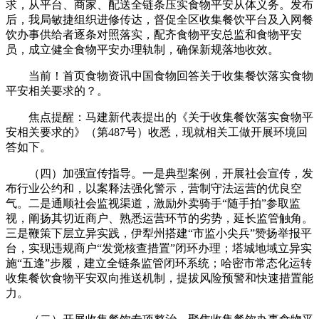
求，从平台、商家、配送全链条压实食物平安从体义务。发布
后，我局敏捷组织进修传达，督促全区收集餐饮平台及入网餐
饮办事供给者逐条对照落实，配齐食物平安总监和食物平安
员，成立健全食物平安办理轨制，确保新规落地收效。
当前！首页食物资讯中国食物回答关于收集餐饮落实食物
平安相关要求的？。
焦点提醒：马建新代表提出的《关于收集餐饮落实食物平
安相关要求的》（第487号）收悉，现就相关工做开展环境回
答如下。
（四）加强宣传指导。一是典型案例，开展社会宣传，发
布行业公约和，以案释法强化警示，营制守法运营的优良空
气。二是通顺社会监视渠道，激励外卖骑手“随手拍”参取监
视，阐扬其切近商户、熟悉运营环节的劣势，延长监管触角。
三是鞭策下层立异实践，伊犁州搭建“市监小尖兵”赞扬举报平
台，实现违规商户“发觉核查措置”闭环办理；塔城地域立异实
施“五逢”步履，建立全链条监管闭环系统；哈密市常态化运转
收集餐饮食物平安双向推送机制，提拔风险预警和快速措置能
力。