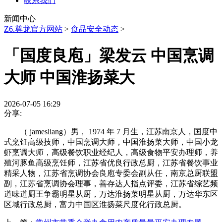
联系我们
新闻中心
Z6.尊龙官方网站
>
食品安全动态
>
「国度良庖」梁发云 中国烹调
大师 中国淮扬菜大
2026-07-05 16:29
分享:
（ jamesliang）男， 1974 年 7 月生，江苏南京人，国度中
式烹饪高级技师，中国烹调大师，中国淮扬菜大师，中国小龙
虾烹调大师，高级餐饮职业经纪人，高级食物平安办理师，养
殖河豚鱼高级烹饪师，江苏省优良行政总厨，江苏省餐饮事业
精采人物，江苏省烹调协会良庖专委会副从任，南京总厨联盟
副，江苏省烹调协会理事，善存达人指点评委，江苏省综艺频
道味道厨王争霸明星从厨，万达淮扬菜明星从厨，万达华东区
区域行政总厨，富力中国区淮扬菜尺度化行政总厨。