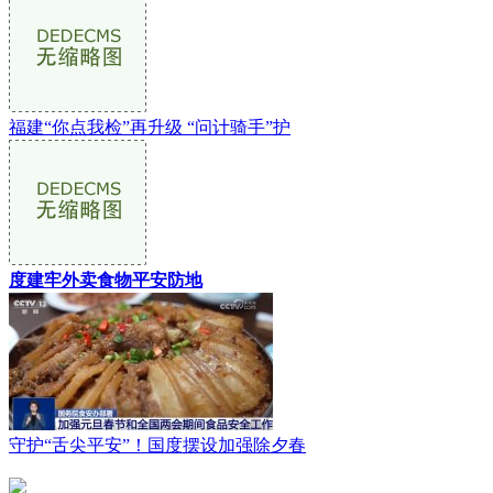
福建“你点我检”再升级 “问计骑手”护
度建牢外卖食物平安防地
守护“舌尖平安”！国度摆设加强除夕春