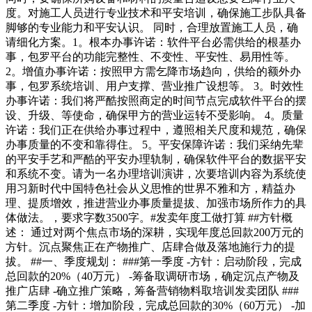
度。对施工人员进行专业技术和平安培训，确保施工步队具备
脚够的专业能力和平安认识。 同时，合理放置施工人员，确
请细化方案。1。根本办事许诺：软件平台必需供给的根基办
事，包罗平台的功能完整性、不变性、平安性、易用性等。
2。增值办事许诺：按照甲方需乞降市场趋向，供给的额外办
事，包罗系统培训、用户支撑、营业推广设想等。 3。时效性
办事许诺：我们将严酷按照商定的时间节点完成软件平台的摆
设、升级、等使命，确保甲方的营业运转不受影响。 4。质量
许诺：我们正在供给办事过程中，遵照相关尺度和规范，确保
办事质量的不变和靠得住。 5。平安保障许诺：我们采纳先辈
的平安手艺和严酷的平安办理轨制，确保软件平台的数据平安
和系统不变。请为一名办理培训演讲，次要培训内容为系统使
用习新时代中国特色社会从义思惟的世界不雅和方，精益办
理、提质增效，推进营业办事质量提拔、加强市场所作力的具
体做法。，要求字数3500字。#发卖年度工做打算 ##方针概
述： 通过对两个焦点市场的深耕，实现年度总回款200万元的
方针。沉点聚焦正在产物推广、店肆合做及落地施行力的提
拔。 ##一、季度规划： ###第一季度 -方针：启动阶段，完成
总回款的20%（40万元） -筹备取调研市场，确定沉点产物及
推广店肆 -确立推广策略，筹备营销物料取培训发卖团队 ###
第二季度 -方针：增加阶段，完成总回款的30%（60万元） -加