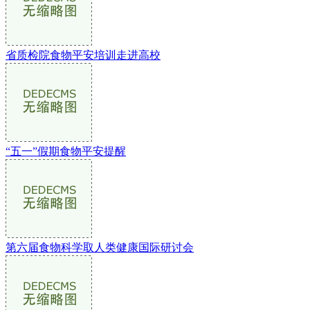
省质检院食物平安培训走进高校
“五一”假期食物平安提醒
第六届食物科学取人类健康国际研讨会