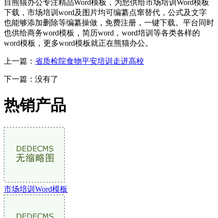
目熊猫办公专注精品Word模板，为您供给市场培训Word模板
下载，市场培训word及图片均可编纂点窜替代，公式及文字
也能够添加删除等编纂操做，免费注册，一键下载。平台同时
也供给商务word模板，简历word，word培训等各类各样的
word模板，更多word模板就正在熊猫办公。
上一篇：
省质检院食物平安培训走进高校
下一篇：没有了
热销产品
市场培训Word模板