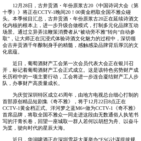
12月28日，古井贡酒・年份原浆古20《中国诗词大会（第
十季）》将正在CCTV-1晚间20！00黄金档取全国不雅众碰
头。本季候目汇总，古井贡酒・年份原浆古20正在延续诗酒文
化内核的根本上，进一步升级合做模式，打制多元化品牌互动
场景。通过立异弄法鞭策消费者从“被动旁不雅”转向“自动参
取”，让大师正在沉浸式体验诗酒文化魅力的过程中，深切领
会古井贡酒千年酿制身手的精髓，感触感染品牌背后厚沉的文
化底蕴。
近日，葡萄酒财产工会第一次会员代表大会正在银川召
开，标记着葡萄酒财产工会正式成立。这是该特色劣势财产成
长历程中的一项主要行动，工会将进一步连合凝结财产工人步
队，办事财产高质量成长。
为庆贺深圳特区成立45周年，由地方电视总台细心打制的
首部原创精品短剧集《奇不雅》，将于12月22日8点正在
CCTV-1黄金档正式。洋河梦之蓝M6+做为CCTV-1《奇不雅》
首席品牌，将取全国不雅众一同走进这段由无数通俗人执笔书
写的汗青长卷，回望一座城取一群人若何以胡想为舟、以奋斗
为桨，驶向时代的星辰大海。
近日，华润啤酒正在深圳雪花大厦举办“ESG计谋提拔规