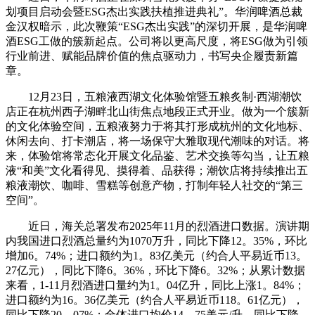
划项目启动会暨ESG杰出实践扶植推进典礼”。华润啤酒总裁
金汉权暗示，此次鞭策“ESG杰出实践”的深切开展，是华润啤
酒ESG工做的簇新起点。公司将以更高尺度，将ESG做为引领
行业前进、赋能品牌价值的焦点驱动力，书写央企履责新篇
章。
12月23日，五粮液西湖文化体验馆暨五粮炙制·西湖潮饮
店正在杭州西子湖畔北山街焦点地段正式开业。做为一个簇新
的文化体验空间，五粮液努力于将其打形成杭州的文化地标、
休闲去向、打卡潮店，将一场保守大雅取现代潮味的对话。将
来，体验馆将常态化开展文化品鉴、艺术交换等勾当，让五粮
液“和美”文化看得见、摸得着、品获得；潮饮店将持续推出五
粮液潮饮、咖啡、雪糕等创意产物，打制年轻人社交的“第三
空间”。
近日，海关总署发布2025年11月的烈酒进口数据。演讲期
内我国进口烈酒总量约为1070万升，同比下降12。35%，环比
增加6。74%；进口额约为1。83亿美元（约合人平易近币13。
27亿元），同比下降6。36%，环比下降6。32%；从累计数据
来看，1-11月烈酒进口量约为1。04亿升，同比上涨1。84%；
进口额约为16。36亿美元（约合人平易近币118。61亿元），
同比下降20。07%；全体进口均价14。75美元/升，同比下降