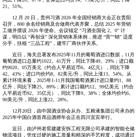
21。51%。
12 月 20 日，贵州习酒 2026 年全国经销商大会正在贵阳
召开，800 余名经销商及合做商代表齐聚，总结 2025 年营销
工做并摆设 2026 年使命。会议锚定 “习酒全国化 2。0” 计
谋，明白以 “再创业” 深化营销体系体例，推进 “营”“销” 适度
分手，扶植 “三品工程”，建牢厂商伙伴关系。
近日，海关总署发布2025年11月的葡萄酒进口数据，11月
葡萄酒进口总量约1022。41万升，同比下降49。29%；进口额
约9020。05万美元（约合人平易近币6。4亿元），同比下降
42。43%；进口均价约8。82美元/升，同比上涨13。54%。从
累计环境来看，2025年1-11月我国葡萄酒累计进口量约1。88
亿升，同比下降25。89%；累计进口额约12。99亿美元（约合
人平易近币92。35亿元），同比下降9。38%；全体均价约6。
90美元/升，同比上涨22。28%。
12月20日，由中国酒业协会从办、五粮液集团公司承办的
2025年中国白酒首席品酒师年会正在四川宜宾举行。
近日，由泸州老窖建建安拆工程无限公司承建的智能仓储
物流项目，凭仗过硬的施工质量和精深的手艺程度，成功通过