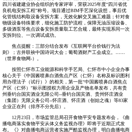
四川省建建业协会组织的专家评审，荣获2025年度“四川省优
良机电安拆工程”称号。项目通过BIM手艺深化设想，事后优
化管线结构取设备安拆方案，无效化解交叉施工难题；针对食
物级设备特殊要求，细化施工防护流程，保障无油压缩设备、
多级酒泵等焦点设备安拆质量取工艺合规，最终实现系同一次
安拆到位、一次调试成功。
焦点提醒：三部分结合发布《互联网平台价钱行为法
则》；古井联袂中国诗词大会；葡萄酒财产工会成立。……
（世界食物网-）。
按照仁怀市工业能源和科学手艺局、仁怀市中小企业办事
核心关于《中国酱喷鼻白酒焦点产区（仁怀）名称及标识图利
用办理法子（试行）》的相关，第一批“中国酱喷鼻白酒焦点
产区（仁怀）”标示图授权力用企业及产物名单发布，共有贵
州垂钓台国宾酒业无限公司--垂钓台国宾酒、贵州怀庄酒业
（集团）无限义务公司--怀庄酒、怀庄酒（创始之魂）等83家
企业正在列（排序不分先后）。
12月23日，市场监管总局召开食物平安专题发布会，《曲
播电商落实食物平安从体义务监视办理》即将于近期正式发
布。《》对曲播电商运营者实施严酷监视办理，明白曲播电商