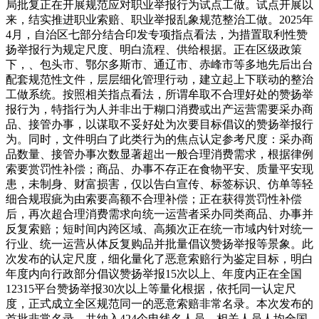
局批复正在开展规范应对职业举报行为试点工做。试点开展以
来，结实推进职业索赔、职业举报乱象规范整治工做。2025年
4月，自治区七部分结合印发专项指点看法，为措置取利性赞
扬举报行为规定尺度、明白流程、供给根据。正在区级政策
下，、包头市、鄂尔多斯市、通辽市、赤峰市等多地先后出台
配套规范性文件，层层细化管理行动，建立起上下联动的整治
工做系统。按照相关指点看法，所谓牟取不合理好处的赞扬举
报行为，特指行为人并非出于糊口消费或出产运营需要采办商
品、接管办事，以谋取不妥好处为次要目标倡议的赞扬举报行
为。同时，文件明白了此类行为的焦点认定参考尺度：采办商
品数量、接管办事次数显著超出一般合理消费需求，根据律例
索要赏罚性补偿；商品、办事不存正在食物平安、质量平安现
患，未制身、财富损害，仅以告白宣传、标签标识、仿单等轻
细合规瑕疵为由索要高额不合理补偿；正在获得赏罚性补偿
后，再次超合理消费需求向统一运营者采办同类商品、办事并
反复索赔；短时间内跨区域、高频次正在统一市域内针对统一
行业、统一运营从体反复购品并批量倡议赞扬举报等景象。此
次发布的认定尺度，细化量化了恶意索赔行为鉴定目标，明白
年度内向行政部分倡议赞扬举报15次以上、年度内正在全国
12315平台赞扬举报30次以上等量化根据，依托同一认定尺
度，正式成立全区规范同一的恶意索赔非常名录。本次发布的
首批非常名录，共纳入424个电线名人员，相关人员人均全国