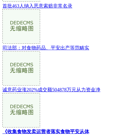
首批463人纳入恶意索赔非常名录
司法部：对食物药品、平安出产等范畴实
诚意药业涨202%成交额504878万元从力资金净
《收集食物发卖运营者落实食物平安从体