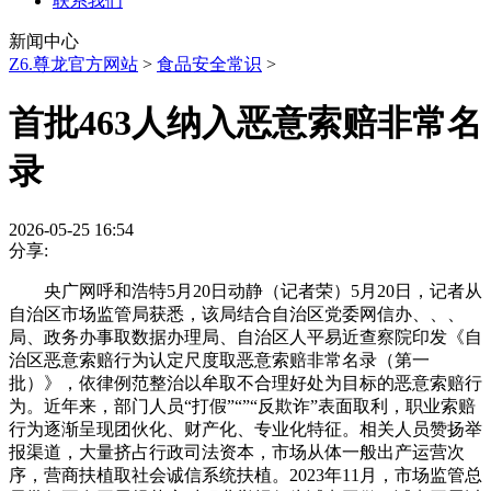
联系我们
新闻中心
Z6.尊龙官方网站
>
食品安全常识
>
首批463人纳入恶意索赔非常名
录
2026-05-25 16:54
分享:
央广网呼和浩特5月20日动静（记者荣）5月20日，记者从
自治区市场监管局获悉，该局结合自治区党委网信办、、、
局、政务办事取数据办理局、自治区人平易近查察院印发《自
治区恶意索赔行为认定尺度取恶意索赔非常名录（第一
批）》，依律例范整治以牟取不合理好处为目标的恶意索赔行
为。近年来，部门人员“打假”“”“反欺诈”表面取利，职业索赔
行为逐渐呈现团伙化、财产化、专业化特征。相关人员赞扬举
报渠道，大量挤占行政司法资本，市场从体一般出产运营次
序，营商扶植取社会诚信系统扶植。2023年11月，市场监管总