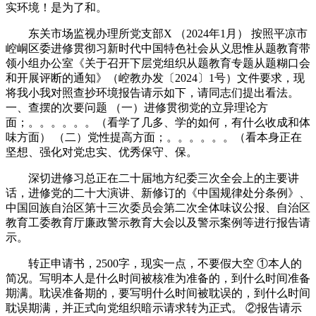
实环境！是为了和。
东关市场监视办理所党支部X （2024年1月） 按照平凉市
崆峒区委进修贯彻习新时代中国特色社会从义思惟从题教育带
领小组办公室《关于召开下层党组织从题教育专题从题糊口会
和开展评断的通知》（崆教办发〔2024〕1号）文件要求，现
将我小我对照查抄环境报告请示如下，请同志们提出看法。
一、查摆的次要问题 （一）进修贯彻党的立异理论方
面；。。。。。。（看学了几多、学的如何，有什么收成和体
味方面） （二）党性提高方面；。。。。。。（看本身正在
坚想、强化对党忠实、优秀保守、保。
深切进修习总正在二十届地方纪委三次全会上的主要讲
话，进修党的二十大演讲、新修订的《中国规律处分条例》、
中国回族自治区第十三次委员会第二次全体味议公报、自治区
教育工委教育厅廉政警示教育大会以及警示案例等进行报告请
示。
转正申请书，2500字，现实一点，不要假大空 ①本人的
简况。写明本人是什么时间被核准为准备的，到什么时间准备
期满。耽误准备期的，要写明什么时间被耽误的，到什么时间
耽误期满，并正式向党组织暗示请求转为正式。 ②报告请示