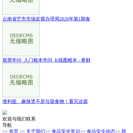
云南省芒市市场监视办理局2026年第1期食
股票学问_入门根本学问_K线图根本 - 希财
便利面、麻辣烫不是垃圾食物！看完这篇
欢迎与我们联系
导航
>> 首页
>> 关于我们
>> 食品安全常识
>> 食品安全动态
>> 联