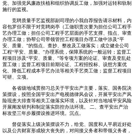
党、加强党风廉政扶植和组织协调反工做，加强对运转和轨制
施行的监视。
竞聘质量手艺监视部副司理的小我自荐报告请示材料，内
容包罗但不限于对竞聘岗亭（工做职责次要为担任公司工程手
艺办理工做；担任公司工程手艺层面的手艺支撑、指点、审查
办理工做；协帮公司带领管控工程项目办理工做中涉及“平
安、质量、”的指点、查抄、整改及工做落实；成立健全公司
工程“平安、质量、”办理系统，保障系统的一般运转；监督工
程项目涉及“平安、质量、”等专项方案的论证、审查及变乱处
置工做；监督工程项目前期论证、工程招投标、设想方案优
化、降低工程成本手艺办法等相关手艺类工做；监督工程项目
可研、立项。
各省级地域贯彻习总关于平安出产主要，落实、国务院决
策摆设，按照全国平安出产电视德律风会议，开展平安出产风
险现患大排查等相关工做落实环境，以及针对当地域平安风险
开展阐发研判和制定落实防控办法环境。 二、查平安出产治
标攻坚三年步履摆设推进环境。沉点。
督促落实上级决策摆设不力，给党、国度和人平易近好处
以及公共财富形成较大丧失的，对间接义务者和带领义务者，