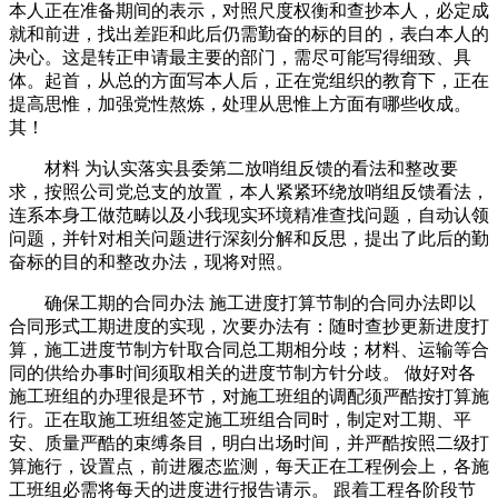
本人正在准备期间的表示，对照尺度权衡和查抄本人，必定成
就和前进，找出差距和此后仍需勤奋的标的目的，表白本人的
决心。这是转正申请最主要的部门，需尽可能写得细致、具
体。起首，从总的方面写本人后，正在党组织的教育下，正在
提高思惟，加强党性熬炼，处理从思惟上方面有哪些收成。
其！
材料 为认实落实县委第二放哨组反馈的看法和整改要
求，按照公司党总支的放置，本人紧紧环绕放哨组反馈看法，
连系本身工做范畴以及小我现实环境精准查找问题，自动认领
问题，并针对相关问题进行深刻分解和反思，提出了此后的勤
奋标的目的和整改办法，现将对照。
确保工期的合同办法 施工进度打算节制的合同办法即以
合同形式工期进度的实现，次要办法有：随时查抄更新进度打
算，施工进度节制方针取合同总工期相分歧；材料、运输等合
同的供给办事时间须取相关的进度节制方针分歧。 做好对各
施工班组的办理很是环节，对施工班组的调配须严酷按打算施
行。正在取施工班组签定施工班组合同时，制定对工期、平
安、质量严酷的束缚条目，明白出场时间，并严酷按照二级打
算施行，设置点，前进履态监测，每天正在工程例会上，各施
工班组必需将每天的进度进行报告请示。 跟着工程各阶段节