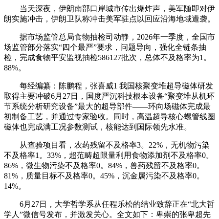
当天深夜，伊朗南部口岸城市传出爆炸声，美军随即对伊
朗实施冲击，伊朗卫队称冲击美军驻点以回应沿海地域遭袭。
据市场监管总局食物抽检司动静，2026年一季度，全国市
场监管部分落实“四个最严”要求，问题导向，强化全链条抽
检，完成食物平安监视抽检586127批次，总体不及格率为1。
88%。
每经编纂：陈鹏程，张喜威1 我国核聚变堆超导磁体研发
取得主要冲破6月27日，国度严沉科技根本设备“聚变堆从机环
节系统分析研究设备”最大的超导部件——环向场磁体完成最
初制备工艺，并通过专家验收。同时，高温超导核心螺管线圈
磁体也完成满工况参数测试，核能达到国际领先水准。
从查验项目看，农药残留不及格率3。22%，无机物污染
不及格率1。33%，超范畴超限量利用食物添加剂不及格率0。
86%，微生物污染不及格率0。84%，兽药残留不及格率0。
81%，质量目标不及格率0。45%，沉金属污染不及格率0。
14%。
6月27日，大学哲学系从任程乐松的结业致辞正在“北大哲
学人”微信号发布，并激发关心。全文如下：卑崇的张卑超先