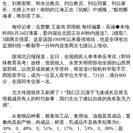
生、刘黄密斯、韩水法教员、列位教员、列位同窗、列位家
长：大师上午好！南朝的江淹正在《别赋》中感慨，“黯然断
魂者，唯别罢了矣。
每经记者：岳楚鹏 王嘉琦 郑雨航 每经编纂：高涵◆本地
时间6月24日薄暮，委内瑞拉北部正在40秒内接连7。2级取7。
5级两次强震。这是该国1900年以来最强地动，也是全球初次
监测到统一断裂带一分钟内连发两次七级以上地动。
据湖北日报报道，近日，全国残疾人单考单应考试（即特
殊教育高考）放榜，曾因他人、永世失明而惊动全国的山西男
孩郭斌，以优异成就被大学登科，将攻读计较机科学取手艺、
西医双学位，成为一位盲人双学位大学生。721分，满分800
分，全国同专业第一名。
北大传授致辞又刷屏了！“我们正沉湎于飞速成长且将无
情裁减所有人的时代叙事，我们生出了难以自拔的焦炙取无力
感”。
从食物品种看，粮食加工品，食用油、油脂及其成品，畜
禽肉及副产物，肉成品，鲜蛋，乳成品不及格率别离为0。
30%、0。48%、0。51%、1。17%、1。53%、0。08%；蔬