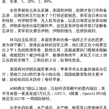
菜、生果、5。28%、2。80%。
全世界都有点呆头呆脑，美国和伊朗，前脚才签订停和备
忘录，后脚怎样又打起来了？打得还挺狠恶。美军连日来出动
和役机，对伊朗导弹、无人机等设备，以及沿海雷达坐策动狠
恶。伊朗多地传出猛烈爆炸声。这也是美伊告竣并签订谅解备
忘录后，美军初次袭击伊朗。伊朗的报仇，也很快就到。
对乌拉圭队而言，本届世界杯仿佛一场挥之不去的恶梦。
身为保守豪门、曾捧起金杯的冠军之师，他们竟正在小组赛交
出２平１负的暗澹答卷，黯然出局，连裁减赛的门槛都未能触
碰。谁能想到？被沙特逼平、被佛得角绝平，末轮又０比１倒
正在西班牙脚下。三和仅积２分，耻辱性垫底。
美国再对伊朗实施军事冲击；苹果寻求从长鑫存储采办芯
片；英格兰2比0胜巴拿马小组出线；我国核聚变取得主要冲
破；娃哈哈回应水跌价丨每经早参。
40秒两次7级以上地动，沉创经济苏醒中的委内瑞拉；美
半导体股一夜蒸发超5万亿元；GPT-5。6限量，OpenAI IPO或
推迟至2027年 一周国际财经。
从变化趋向看，水产成品、水产物、鲜蛋等15类食物不及