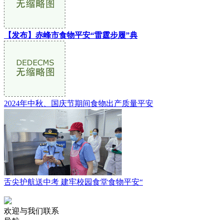
【发布】赤峰市食物平安“雷霆步履”典
2024年中秋、国庆节期间食物出产质量平安
舌尖护航送中考 建牢校园食堂食物平安“
欢迎与我们联系