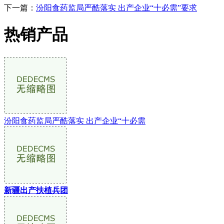
下一篇：
汾阳食药监局严酷落实 出产企业“十必需”要求
热销产品
汾阳食药监局严酷落实 出产企业“十必需
新疆出产扶植兵团