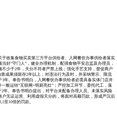
关于收集食物买卖第三方平台供给者、入网餐饮办事供给者落实
当好“守门人”，健全办理机制，配强食物平安总监及办理员，
须不少于2年，天分不符者严禁上线；强化手艺支持，督促商户
抽查成果须留存2年以上；对违法行为及时，并采纳警示、限流
于3年。奉告书明白，入网餐饮办事供给者必需具备实体门店并
一般运转“互联网+明厨亮灶”；严控加工环节，委托代工，落
于2年。奉告书明白提出，对平台未配备办理人员、未落实风险
商户无证运营、利用虚假天分的，将面对高额罚款，形成严沉后
1至10倍的罚款。