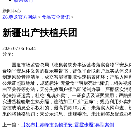
联系我们
新闻中心
Z6.尊龙官方网站
>
食品安全常识
>
新疆出产扶植兵团
2026-07-06 16:44
分享:
国度市场监管总局《收集餐饮办事运营者落实食物平安从体义
食物平安从体义务的提示奉告书，督促平台取商户压实从体义
制定风险管控清单，成立智能监测取快速措置闭环；严酷入网
公示证照取地址，规范标注“无堂食”“明厨亮灶”标识，相关
曲至关停等办法，天分失效商户须当即遏制办事；严酷落实消
依法持证运营，杜绝“鬼魂外卖”、一证多店及证照冒用；严酷
实进货检验取生熟分隔，连结加工厂所“五净”；规范利用外卖
管控或消息公示权利的，最高罚款10万元；未落实入网审查
果的将顶格惩罚；未公示消息、违规委托、未用封签及配送办理
上一篇：
【发布】赤峰市食物平安“雷霆步履”典型案例