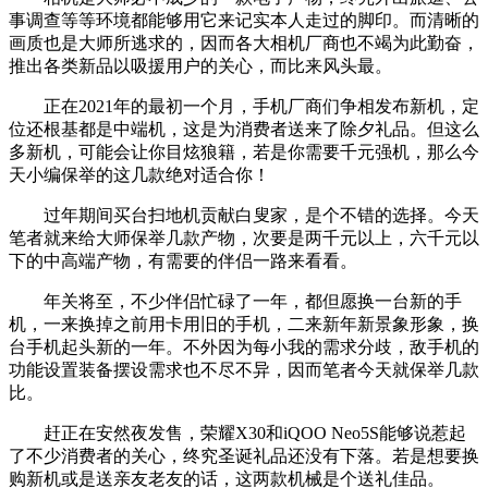
事调查等等环境都能够用它来记实本人走过的脚印。而清晰的
画质也是大师所逃求的，因而各大相机厂商也不竭为此勤奋，
推出各类新品以吸援用户的关心，而比来风头最。
正在2021年的最初一个月，手机厂商们争相发布新机，定
位还根基都是中端机，这是为消费者送来了除夕礼品。但这么
多新机，可能会让你目炫狼籍，若是你需要千元强机，那么今
天小编保举的这几款绝对适合你！
过年期间买台扫地机贡献白叟家，是个不错的选择。今天
笔者就来给大师保举几款产物，次要是两千元以上，六千元以
下的中高端产物，有需要的伴侣一路来看看。
年关将至，不少伴侣忙碌了一年，都但愿换一台新的手
机，一来换掉之前用卡用旧的手机，二来新年新景象形象，换
台手机起头新的一年。不外因为每小我的需求分歧，敌手机的
功能设置装备摆设需求也不尽不异，因而笔者今天就保举几款
比。
赶正在安然夜发售，荣耀X30和iQOO Neo5S能够说惹起
了不少消费者的关心，终究圣诞礼品还没有下落。若是想要换
购新机或是送亲友老友的话，这两款机械是个送礼佳品。