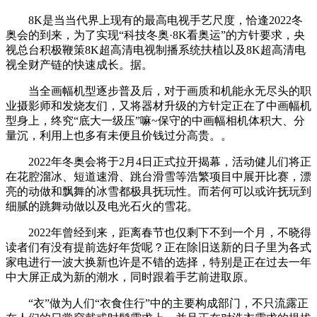
8K是当当代界上现有的最高电视手艺尺度，恰逢2022冬
奥会的到来，为了实现“科技冬奥·8K看奥运”的方针要求，央
视总台积极鞭策8K超高清电视制播系统扶植以及8K超高清电
视全财产链的快速成长。据。
当全画幅机型逐步普及后，对于画质和机能永无尽头的职
业摄影师和发烧友们，又将器材升级的方针定正在了中画幅机
型身上，终究“底大一级压”嘛~保守的中画幅相机体积大、分
量沉，利用上也多有未便且价钱过分高贵。。
2022年冬奥会将于2月4日正式拉开揭幕，活动健儿们将正
在花腔溜冰、短道速滑、跳台滑雪等浩繁项目中展开比赛，漂
亮的动做和飘舞的冰雪都极具抚玩性。而若何可以或许抚玩到
细腻的跳舞动做以及电光石火的雪花。
2022年曾经到来，距离春节也仅剩下不到一个月，不晓得
读者们有没有提前选好年货呢？正在除旧送新的日子里为各式
家电进行一波大换新也许是不错的选择，特别是正在过去一年
中大屏正成为新的潮水，同时跟着手艺前进取原。
“衣”做为人们“衣食住行”中的主要构成部门，不只流露正