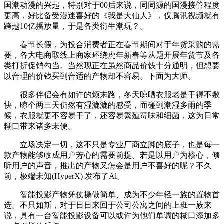
国潮动漫的兴起，特别对于00后来说，同同源的国漫接管程度
更高，好比备受漫迷喜好的《我是大仙人》，仅腾讯视频就有
跨越10亿播放量，于是各类衍生潮玩？。
春节长假，为投合消费者正在春节期间对于年货采购的需
要，各大电商取线上商家环绕虎年新春等从题开展年货节及各
类打折促销勾当。当然现正在虽然商品价钱十分通明，但想要
以合理的价钱买到合适的产物却不容易。下面为大师。
很多伴侣会有如许的烦末路，冬天晾晒衣服老是干得不敷
快，晾个两三天仍然有湿漉漉的感受，而碰到潮湿多雨的季
候，衣服就更不容易干了，还容易繁殖霉味和细菌，这为日常
糊口带来诸多未便。
立场决定一切，这不只是专业厂商立脚的底子，也是每一
款产物能够收成用户芳心的需要前提。若是以用户为核心，倾
听用户的声音，推出的产物又怎会是用户不喜好的呢？不久
前，极端未知(HyperX) 发布了Al。
智能投影产物凭仗操做简单、成为不少年轻一族的置物首
选。不只如斯，对于日日来回于公司公寓之间的上班一族来
说，具有一台智能投影设备可以或许为他们单调的糊口添加多