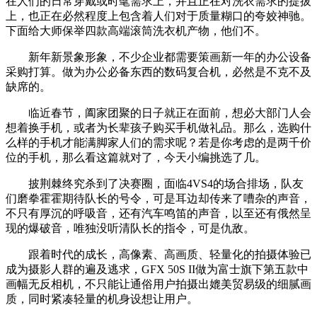
在人们的日常穿戴或时髦需求上，并且正在对洗衣需求的提拔
上，也正在必然程度上包含着人们对于质量糊口的夸姣神驰。
下面给大师保举四款高端滚筒洗衣机产物，他们不。
新年新景象形象，不少企业都需要策画新一年的办公设备
采购打算。做为办公必备东西的数码复合机，必然是不克不及
缺席的。
临近春节，阖家团聚的日子就正在面前，想必大部门人会
想着换手机，或者为长辈孩子购买手机做礼品。那么，选购什
么样的手机才能满脚家人们的需求呢？若是你考虑的是两千价
位的手机，那么看这篇就对了，今天小编挑选了几。
披荆棘终究杀到了决赛圈，面临4VS4的场合排场，队友
们磨拳霍霍期待队长的号令，可是耳边却传来了嘈杂的声音，
不只有厚沉的呼吸音，还有汽车鸣笛的声音，以至还有俄然呈
现的爆破音，唯独没听清队长的指令，可是仇敌。
跟着时代的成长，高像素、高画质、轻量化的拍摄体验已
成为摄影人群的遍及逃求，GFX 50S II做为富士旗下第五款中
画幅无反相机，不只能让通俗用户拍摄出媲美贸易级的细腻画
质，同时紧凑轻量的机身设想让用户。