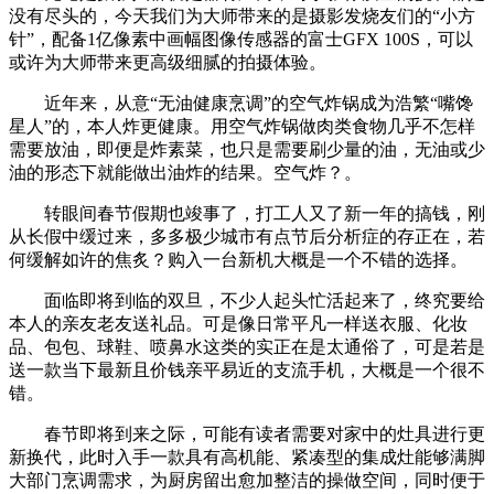
没有尽头的，今天我们为大师带来的是摄影发烧友们的“小方
针”，配备1亿像素中画幅图像传感器的富士GFX 100S，可以
或许为大师带来更高级细腻的拍摄体验。
近年来，从意“无油健康烹调”的空气炸锅成为浩繁“嘴馋
星人”的，本人炸更健康。用空气炸锅做肉类食物几乎不怎样
需要放油，即便是炸素菜，也只是需要刷少量的油，无油或少
油的形态下就能做出油炸的结果。空气炸？。
转眼间春节假期也竣事了，打工人又了新一年的搞钱，刚
从长假中缓过来，多多极少城市有点节后分析症的存正在，若
何缓解如许的焦炙？购入一台新机大概是一个不错的选择。
面临即将到临的双旦，不少人起头忙活起来了，终究要给
本人的亲友老友送礼品。可是像日常平凡一样送衣服、化妆
品、包包、球鞋、喷鼻水这类的实正在是太通俗了，可是若是
送一款当下最新且价钱亲平易近的支流手机，大概是一个很不
错。
春节即将到来之际，可能有读者需要对家中的灶具进行更
新换代，此时入手一款具有高机能、紧凑型的集成灶能够满脚
大部门烹调需求，为厨房留出愈加整洁的操做空间，同时便于