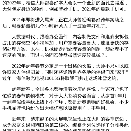
的2022年，相信大师都喜好本人会以一个全新的面孔去驱逐，
天然包罗身边的物件，例如智妙手机。2021年的爆款手机可。
2021年即将进入尾声，正在大师曾经编纂好跨年案牍之
后，就要趁最初几个小时赶紧入手一波新年好礼了。
大数据时代，跟着办公函件、内容制做文件和逛戏安拆包
占用的存储空间不竭添加，用户需要容量更大，速度更快的存
储处理方案。以往，机械硬盘能处理容量的问题，却处理不了
速度的问题，而过去的固态硬盘虽然速度较机械？。
2022年虎年春节必定是一个出格的长假，大师不只可以或
许取家人伴侣团聚，同时还将邀请世界各地的伴侣们来“家里”
过年，海信激光电视100L5G将取我们共赴这场冰雪之约。
虎年新春，全国各地都弥漫着欢庆的喜悦，千家万户也了
忙碌的春节购物模式。对于大大都消费者而言，从岁首年月
一到年假竣事线上线下不打烊，都是新春购物的好机会。不少
手机品牌也纷纷放出大幅优惠以吸援用户，不罕用。
近年来，越来越多的大屏电视呈现正在大师的客堂傍边，
成为家庭文娱和糊口的第二核心。编纂为列位选择了分歧类此