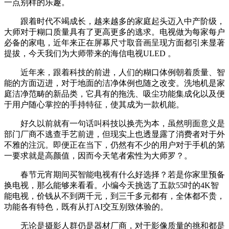
一点别样的乐趣。
跟着时代不竭成长，越来越多的家庭起头迈入中产阶级，
大师对于糊口质量具有了更高更多的逃求。电视做为每家每户
必备的家电，近年来正在屏幕尺寸取音画呈现方面都引来显著
提拔，今天我们为大师带来的海信电视ULED 。
近年来，跟着科技的前进，人们的糊口体例朝着质量、智
能的方面迈进，对于地面的洁净体例也随之改变。洗地机是家
庭洁净范畴的新品类，它具有的拖洗、吸尘功能集成化以及便
于用户随心掌控的手持特征，使其成为一款机能。
好久以前就有一句话叫科技以换壳为本，虽然明面意义是
部门厂商不逃查手艺前进，但现实上也透显露了消费者对于外
不雅的注沉。即便正在当下，仍然有不少的用户对于手机的第
一要求就是高颜值，因而今天笔者索性为大师罗？。
春节元宵期间买智能电视有什么好选择？若是你家里预备
换电视，那么能够来看看。小编今天挑选了五款55吋的4K智
能电视，价钱从不到两千元，到三千多元都有，全体都不贵，
功能各有特色，既有从打AI交互别致体验的。
无论是摄影人群仍是器材厂商，对于影像质量的挑和都是