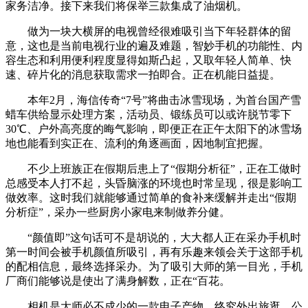
家务洁净。接下来我们将保举三款集成了油烟机。
做为一块大横屏的电视曾经很难吸引当下年轻群体的留
意，这也是当前电视行业的遍及难题，智妙手机的功能性、内
容生态和利用便利程度显得如斯凸起，又取年轻人简单、快
速、碎片化的消息获取需求一拍即合。正在机能日益提。
本年2月，海信传奇“7号”将曲击冰雪现场，为首台国产雪
蜡车供给显示处理方案，活动员、锻练员可以或许脱节零下
30℃、户外高亮度的晦气影响，即便正在正午太阳下的冰雪场
地也能看到实正在、流利的角逐画面，因地制宜把握。
不少上班族正在假期后患上了“假期分析征”，正在工做时
总感受本人打不起，头昏脑涨的环境也时常呈现，很是影响工
做效率。这时我们就能够通过简单的食补来缓解并走出“假期
分析症”，采办一些厨房小家电来制做养分健。
“颜值即”这句话可不是胡说的，大大都人正在采办手机时
第一时间会被手机颜值所吸引，再有乐趣来领会关于这部手机
的配相信息，最终选择采办。为了吸引大师的第一目光，手机
厂商们能够说是使出了满身解数，正在“百花。
相机是大师必不成少的一款电子产物，终究外出旅逛、公