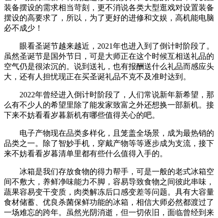
装备摆设的需求相当苛刻，更不消说各类大型逛戏对设置装备
摆设的高要求了，所以，为了更好的进修和文娱，高机能电脑
必不成少！
眼看圣诞节越来越近，2021年也进入到了倒计时阶段了。
虽然圣诞节是国外节日，可是大师正在这个时候互相送礼品的
空气仍是很浓沉的。说到送礼，也有报酬送什么礼品而感应头
大，还有人担忧现正在买圣诞礼品不克不及准时达到。
2022年曾经进入倒计时阶段了，人们常说新年新希望，那
么有不少人的希望里除了能发家致富之外还想换一部新机。接
下来不妨看看岁暮新机有哪些值得关心的吧。
电子产物现在品类多样化，且笼盖全场景，成为最热销的
品类之一。除了智妙手机，穿戴产物等等逐步成为支流，接下
来不妨看看岁暮清单里都有些什么值得入手的。
冰箱是我们存放食物的得力帮手，可是一般的老式冰箱空
间不敷大，养鲜净味能力不脚，容易导致食物之间彼此串味，
蔬果容易变干变质，肉类解冻后口感变差等问题。具有大容量
食材储蓄、优良杀菌保鲜功能的冰箱，相信大师必然都渡过了
一场难忘的跨年。虽然光阴消逝，但一切依旧，面临曾经到来