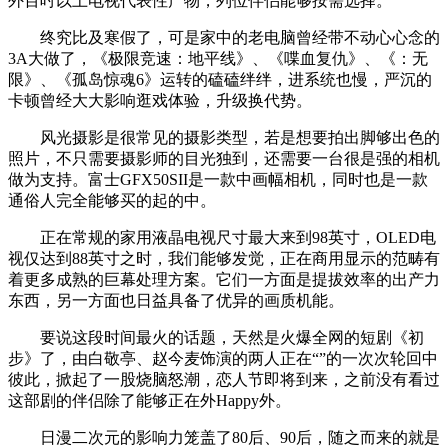
外百吋以上电视代表性产物，列位伴侣能够按需选择。
终究比及寒假了，可是家中的老电脑曾经带不动心心念的
3A大做了，《极限竞速：地平线》、《喋血复仇》、《：无
限》、《孤岛惊魂6》运转的磕磕绊绊，进系统也慢，严沉的
卡顿曾经大大影响逛戏体验，升级换代势。
风光摄影是很常见的摄影类型，若是想要拍出脚够出色的
照片，不只需要摄影师的目光独到，还需要一台很是强的相机
做为支持。富士GFX50SII是一款中画幅相机，同时也是一款
通俗人完全能够买的起的中。
正在常规的家用液晶电视尺寸最大来到98英寸，OLED电
视仅达到88英寸之时，我们能够发觉，正在商用显示的范畴有
着更多成熟的巨幕处理方案。它们一方面是提拔效率的出产力
东西，另一方面也日益具备了优异的画质机能。
要说这段时间最火的话题，天然是火爆全网的短剧《初
步》了，由白敬亭、赵今麦饰演的两人正在“”的一次次轮回中
彼此，掀起了一股烧脑怒潮，恋人节即将到来，之前没有看过
这部剧的伴侣除了能够正在外Happy外。
日漫二次元的影响力笼盖了80后、90后，随之而来的就是