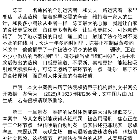
陈某，一名通俗的个别运营者，和丈夫一路运营着一家早
餐店，从营蒸粉，靠着起早贪黑的辛苦，维持着一家人的生
计。和良多小餐饮从业者一样，陈某最大的心愿，就是让自家
的食物更受欢送，留住更多老顾客，让生意更红火。可她却选
错了，为了逃求蒸粉的口感，逼上梁山，触碰了法令绝对不克
不及的红线 月，长达一年多的时间里，陈某正在制做蒸粉的
米浆中，偷偷插手了一种被法令明令的物质 —— 硼砂。正在
不少小做坊的 “潜法则” 里，硼砂被当成 “增筋神器”，插手米
浆后做出的蒸粉，口感更筋道、不易断、卖相更好，能轻松吸
引顾客频频采办。可陈某忽略了最环节的一点：硼砂，底子不
是食物原料，而是对人体无害的有毒物质。
声明：本文中案例来历于法院权势巨子机构裁判文书网公
开数据，案号为！ (2025)川1623 刑初286 号，文中图片由 AI
生成，若有侵权请联系删除。
第三，一旦涉案，准确的应对体例能最大限度降低丧失。
本案中，陈某之所以能获得从轻惩罚，被合用缓刑，焦点正在
于三个环节点：经传唤后自动到案，照实供述犯罪现实，形成
率直；志愿认罚，表现立场；自动退缴全数违法所得，积极填
补社会风险。这些情节，都是法令明白的从轻、从宽惩罚情