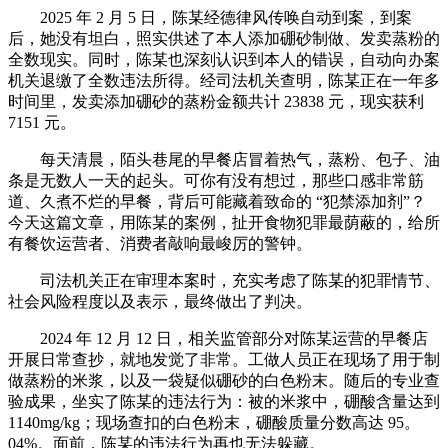
2025 年 2 月 5 日，陈某经德律风传唤自动到案，到案
后，她没有坦白，照实供述了本人添加硼砂制做、发卖蒸粉的
全数现实。同时，陈某也深刻认识到本人的错误，自动向办案
机关退缴了全数违法所得。经司法机关查明，陈某正在一年多
时间里，发卖添加硼砂的蒸粉金额共计 23838 元，现实获利
7151 元。
每天清晨，陌头巷尾的早餐店冒着热气，蒸粉、包子、油
条是无数人一天的起头。可你有没有想过，那些口感非常筋
道、久煮不烂的早餐，背后可能藏着致命的 “犯禁添加剂”？
今天这篇文章，用陈某的案例，扯开食物犯罪最荫蔽的，给所
有餐饮运营者、消费者敲响最峻厉的警钟。
司法机关正在审理本案时，充实考虑了陈某的犯罪情节、
社会风险程度以及表示，最终做出了判决。
2024 年 12 月 12 日，相关监管部分对陈某运营的早餐店
开展日常查抄，就地发觉了非常。工做人员正在现场了用于制
做蒸粉的米浆，以及一袋疑似硼砂的白色粉末。随后的专业查
验成果，坐实了陈某的违法行为：被的米浆中，硼酸含量达到
1140mg/kg；现场查扣的白色粉末，硼酸质量分数高达 95。
04%。面前，陈某的违法行为再也无法躲藏。