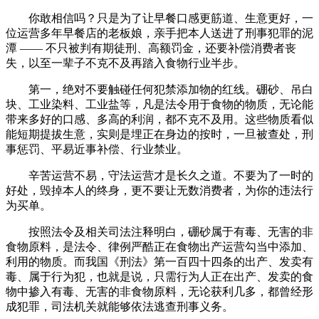
你敢相信吗？只是为了让早餐口感更筋道、生意更好，一
位运营多年早餐店的老板娘，亲手把本人送进了刑事犯罪的泥
潭 —— 不只被判有期徒刑、高额罚金，还要补偿消费者丧
失，以至一辈子不克不及再踏入食物行业半步。
第一，绝对不要触碰任何犯禁添加物的红线。硼砂、吊白
块、工业染料、工业盐等，凡是法令用于食物的物质，无论能
带来多好的口感、多高的利润，都不克不及用。这些物质看似
能短期提拔生意，实则是埋正在身边的按时，一旦被查处，刑
事惩罚、平易近事补偿、行业禁业。
辛苦运营不易，守法运营才是长久之道。不要为了一时的
好处，毁掉本人的终身，更不要让无数消费者，为你的违法行
为买单。
按照法令及相关司法注释明白，硼砂属于有毒、无害的非
食物原料，是法令、律例严酷正在食物出产运营勾当中添加、
利用的物质。而我国《刑法》第一百四十四条的出产、发卖有
毒、属于行为犯，也就是说，只需行为人正在出产、发卖的食
物中掺入有毒、无害的非食物原料，无论获利几多，都曾经形
成犯罪，司法机关就能够依法逃查刑事义务。