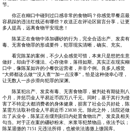
节。
你正在糊口中碰到过口感非常的食物吗？你感觉早餐店最
容易踩的违法红线还有哪些？欢送正在评论区留言分享，让更
多人提高，远离食物平安现患！
陈某正在食物中添加硼砂的行为，完全合适出产、发卖有
毒、无害食物罪的形成要件，犯罪现实清晰，确实、充实。
看完陈某的案例，不少人会感觉可惜，本来只是想把生意
做好，却由于不懂法、心存侥幸，落得如斯。其实正在现实糊
口中，像陈某如许的小餐饮运营者，并非个例。良多人感觉
“大师都这么做”“没人查”“加一点没事”，恰是这种侥幸心理，
让无数人一步步滑向犯罪的深渊。
陈某犯出产、发卖有毒、无害食物罪，被判处有期徒刑八
个月，并惩罚金人平易近币四万八千元。同时，基于其行为侵
害了不特定大都消费者的身体健康，损害了社会公共好处，陈
某需方法取补偿金人平易近币 23838 元。除此之外，法院还做
出了从业令，陈某正在缓刑刻日内处置食物出产、发卖及相关
勾当。对于正在案的硼砂粉末、米浆等犯禁物品，依法予以；
陈某退缴的 7151 元违法所得，也被依法逃缴上缴国库。