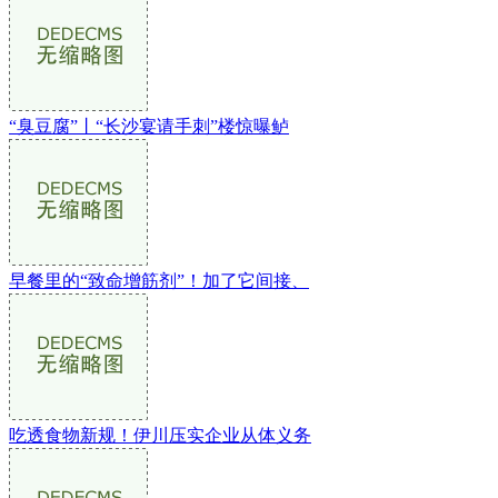
“臭豆腐”丨“长沙宴请手刺”楼惊曝鲈
早餐里的“致命增筋剂”！加了它间接、
吃透食物新规！伊川压实企业从体义务