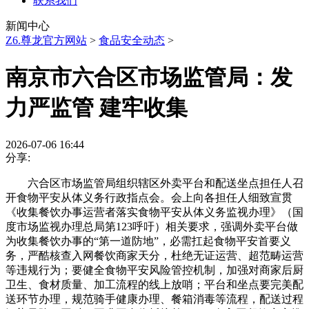
联系我们
新闻中心
Z6.尊龙官方网站
>
食品安全动态
>
南京市六合区市场监管局：发
力严监管 建牢收集
2026-07-06 16:44
分享:
六合区市场监管局组织辖区外卖平台和配送坐点担任人召
开食物平安从体义务行政指点会。会上向各担任人细致宣贯
《收集餐饮办事运营者落实食物平安从体义务监视办理》（国
度市场监视办理总局第123呼吁）相关要求，强调外卖平台做
为收集餐饮办事的“第一道防地”，必需扛起食物平安首要义
务，严酷核查入网餐饮商家天分，杜绝无证运营、超范畴运营
等违规行为；要健全食物平安风险管控机制，加强对商家后厨
卫生、食材质量、加工流程的线上放哨；平台和坐点要完美配
送环节办理，规范骑手健康办理、餐箱消毒等流程，配送过程