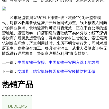
区市场监管局采纳“线上排查+线下核验”的闭环监管模
式，对辖区收集餐饮运营户开展拉网式排查。线上核查入网商
户的停业执照、食物运营许可证能否无效，正在平台公示的运
营地址、运营范畴、门店消息能否取线下实体分歧；线下深切
餐饮商户后厨及运营场合，沉点查抄食材进货检验、索证索票
轨制落实环境，严查利用过时、来历不明食材行为，同时对后
厨卫生、食物储存加工、餐具清洗消毒、从业人员健康证持无
情况进行详尽核查，督促商户规范利用“食安封签”。
上一篇：
中国食物平安报、中国食物平安网入选！地方网
下一篇：
交城县：结实抓好校园食物平安疫情防控工做
热销产品