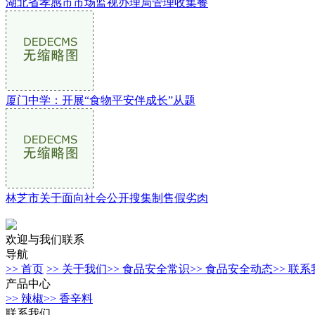
湖北省孝感市市场监视办理局管理收集餐
厦门中学：开展“食物平安伴成长”从题
林芝市关于面向社会公开搜集制售假劣肉
欢迎与我们联系
导航
>> 首页
>> 关于我们
>> 食品安全常识
>> 食品安全动态
>> 联
产品中心
>> 辣椒
>> 香辛料
联系我们