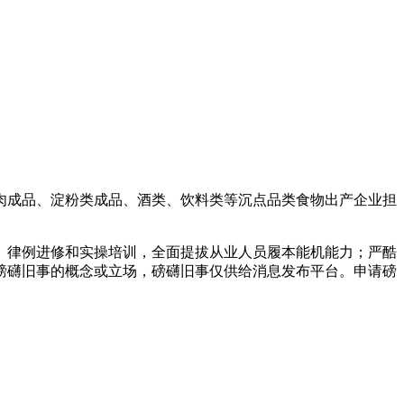
成品、淀粉类成品、酒类、饮料类等沉点品类食物出产企业担
律例进修和实操培训，全面提拔从业人员履本能机能力；严酷
磅礴旧事的概念或立场，磅礴旧事仅供给消息发布平台。申请磅