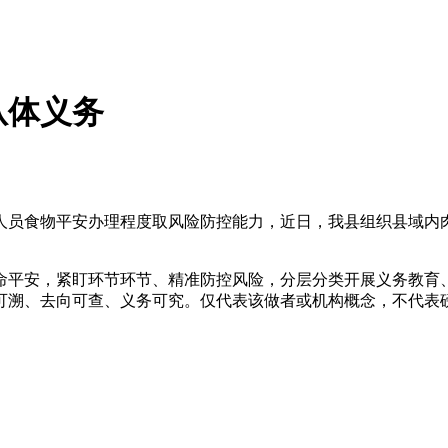
从体义务
员食物平安办理程度取风险防控能力，近日，我县组织县域内肉
平安，紧盯环节环节、精准防控风险，分层分类开展义务教育、
可溯、去向可查、义务可究。仅代表该做者或机构概念，不代表