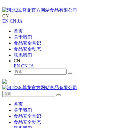
CN
EN
CN
JA
首页
关于我们
食品安全常识
食品安全动态
联系我们
CN
EN
CN
JA
首页
关于我们
食品安全常识
食品安全动态