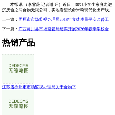
本报讯 （李雪薇 记者谢 旺）近日，30组小学生家庭走进
沉庆合之润食物无限公司，实地看望长命米粉现代化出产线。
上一篇：
固原市市场监视办理局2018年食盐质量平安监督工
下一篇：
广西灵川县市场监管局结实开展2026年春季学校食
热销产品
江苏省徐州市市场监视办理局关于食物平