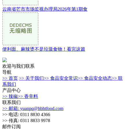
云南省芒市市场监视办理局2026年第1期食
便利面、麻辣烫不是垃圾食物！看完这篇
欢迎与我们联系
导航
>> 首页
>> 关于我们
>> 食品安全常识
>> 食品安全动态
>> 联
系我们
产品中心
>> 辣椒
>> 香辛料
联系我们
>> 邮箱: yuanpq@hbhtfood.com
>> 电话: 0311 8830 4366
>> 传真: 0311 8833 9978
邮件订阅