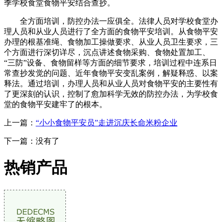
季学校食堂食物平安结合查抄。
全方面培训，防控办法一应俱全。法律人员对学校食堂办
理人员和从业人员进行了全方面的食物平安培训。从食物平安
办理的根基准绳、食物加工操做要求、从业人员卫生要求，三
个方面进行深切详尽，沉点讲述食物采购、食物处置加工、
“三防”设备、食物留样等方面的细节要求，培训过程中连系日
常查抄发觉的问题、近年食物平安变乱案例，解疑释惑、以案
释法。通过培训，办理人员和从业人员对食物平安的主要性有
了更深刻的认识，控制了愈加科学无效的防控办法，为学校食
堂的食物平安建牢了的根本。
上一篇：
“小小食物平安员”走进沉庆长命米粉企业
下一篇：没有了
热销产品