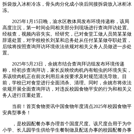
拆袋放入冰柜冷冻，骨头肉分化成小块后间接拆袋放入冰柜冰
冻。
2025年1月15日晚，渝水区教体局发布环境传递称，该局
高度注沉，第一时间会同相关部分到现场进行查询拜访处置。
经核查，视频内容失实。经研究，已对食堂工做人员简某某做
辞退处置，对学校校长刘某和总务处从任付某某做夺职处置，
后续将按照查询拜访环境依法依规对相关义务人员做进一步处
置。
2025年5月23日，余姚市结合查询拜访组发布环境传递
称，经初步查询拜访，家长反映绞肉机内有蛆虫的环境失实，
系该绞肉机正在前次利用后未按要求及时规范清洗导致。目
前，学校已对食堂进行全面消杀、清理。同时，余姚市将依法
依规开展全面查询拜访，对违反校园食物平安的行为和相关义
务人进行庄重处置。
当前！首页食物资讯中国食物年度清点2025年校园食物平
安典型事务！
，是校园配餐办事办理首个国度尺度。该尺度合用于为中
小学、长儿园学生供给学生餐制做及配送办事的校园配餐办事