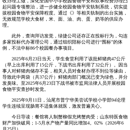
收办理工做，深化全国中小学校园食物平安和炊事经费办理凸
起问题专项整治，进一步健全校园食物平安轨制系统，切实提
拔校园食物平安保障程度。通过《》等相关轨制的出台实施，
无效规范学校大食材，米、面、油、肉、蛋、奶等的供应办
理。
此外，查询拜访发觉，绿捷公司还存正在投标行为，勾连
多家投标代办署理公司，通过组织陪标公司进行“围标”的体
例，不法中标86个校园餐办事项目。
2025年6月23日当天，学生食堂利用了该批鲜猪肉47公斤
（早上出库利用了15公斤，下战书出库利用了32公斤）。因当
事人对鲜猪肉储存不妥，相关人员对食材办理不到位等缘由，
导致此中两袋（共37公斤）鲜猪肉部门概况已变为绿色，并分
发臭味。至2025年6月23日下战书被市监局法律人员开展校园
食物平安查抄时发觉。
2025年9月11日，汕尾市普宁华美尝试学校小学部94论理
学生连续呈现肠胃不适集体就医，激发普遍关心。
今日导读：餐馆将人制蟹柳假充烤蟹肉受；山东特医食物
财产加快破局；1-5月水产物产量同比增加4。02%（2026年6
月25日）。