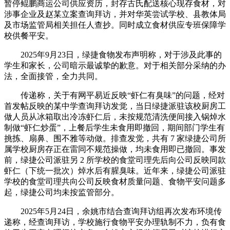
暂停鲲鹏商运公司供应资历，封存古氏配送核心现存食材，对
涉事企业及赵某立案查询拜访，并对华英尝试学校、县教体局
及市场监管局相关担任人查抄。同时成立食材供应专班保障学
校供餐平安。
2025年9月23日，绿捷食物发布声明称，对于涉及此事的
学生和家长，公司暗示最诚挚的歉意。对于相关部分采纳的办
法，全面接管，全力共同。
传递称，关于有网平易近反映“虾仁有臭味”的问题，经对
首发帖反映的某中学查询拜访发觉，当日绿捷派驻该校厨房工
做人员从冰箱取出冷冻虾仁后，未按规范清洗便间接入锅焯水
制做“虾仁炒蛋”，上餐后学生未食用即撤回，期间部门学生有
挑拣、扇鼻、围不雅等动做。排查发觉，共有 7 家绿捷公司所
属学校厨房存正在雷同不规范操做，均未食用即已撤回。事发
前，绿捷公司派驻另 2 所学校的食堂司理先后向公司反映同款
虾仁（下统一批次）焯水后有腥臭味。近年来，绿捷公司派驻
学校的食堂司理共向公司反映食材质量问题、食物平安问题多
起，绿捷公司均未按监管部分。
2025年5月24日，余姚市结合查询拜访组再次发布环境传
递称，经查询拜访，学校施行食物平安办理轨制不力，负有食