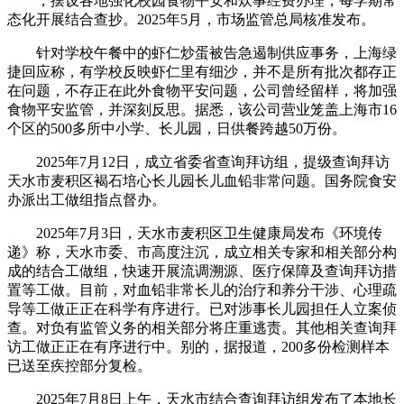
，摆设各地强化校园食物平安和炊事经费办理，每学期常
态化开展结合查抄。2025年5月，市场监管总局核准发布。
针对学校午餐中的虾仁炒蛋被告急遏制供应事务，上海绿
捷回应称，有学校反映虾仁里有细沙，并不是所有批次都存正
在问题，不存正在此外食物平安问题，公司曾经留样，将加强
食物平安监管，并深刻反思。据悉，该公司营业笼盖上海市16
个区的500多所中小学、长儿园，日供餐跨越50万份。
2025年7月12日，成立省委省查询拜访组，提级查询拜访
天水市麦积区褐石培心长儿园长儿血铅非常问题。国务院食安
办派出工做组指点督办。
2025年7月3日，天水市麦积区卫生健康局发布《环境传
递》称，天水市委、市高度注沉，成立相关专家和相关部分构
成的结合工做组，快速开展流调溯源、医疗保障及查询拜访措
置等工做。目前，对血铅非常长儿的治疗和养分干涉、心理疏
导等工做正正在科学有序进行。已对涉事长儿园担任人立案侦
查。对负有监管义务的相关部分将庄重逃责。其他相关查询拜
访工做正正在有序进行中。别的，据报道，200多份检测样本
已送至疾控部分复检。
2025年7月8日上午，天水市结合查询拜访组发布了本地长