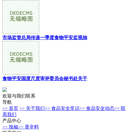
市场监管总局传递一季度食物平安监视抽
食物平安国度尺度审评委员会秘书处关于
欢迎与我们联系
导航
>> 首页
>> 关于我们
>> 食品安全常识
>> 食品安全动态
>> 联
系我们
产品中心
>> 辣椒
>> 香辛料