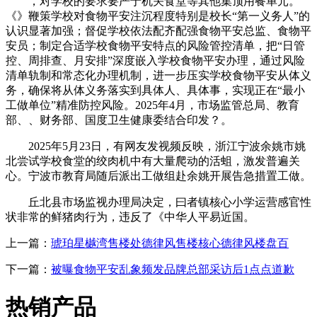
，对学校的要求要严于机关食堂等其他集顶用餐单元。
《》鞭策学校对食物平安注沉程度特别是校长“第一义务人”的
认识显著加强；督促学校依法配齐配强食物平安总监、食物平
安员；制定合适学校食物平安特点的风险管控清单，把“日管
控、周排查、月安排”深度嵌入学校食物平安办理，通过风险
清单轨制和常态化办理机制，进一步压实学校食物平安从体义
务，确保将从体义务落实到具体人、具体事，实现正在“最小
工做单位”精准防控风险。2025年4月，市场监管总局、教育
部、、财务部、国度卫生健康委结合印发？。
2025年5月23日，有网友发视频反映，浙江宁波余姚市姚
北尝试学校食堂的绞肉机中有大量爬动的活蛆，激发普遍关
心。宁波市教育局随后派出工做组赴余姚开展告急措置工做。
丘北县市场监视办理局决定，曰者镇核心小学运营感官性
状非常的鲜猪肉行为，违反了《中华人平易近国。
上一篇：
琥珀星樾湾售楼处德律风售楼核心德律风楼盘百
下一篇：
被曝食物平安乱象频发品牌总部采访后1点点道歉
热销产品