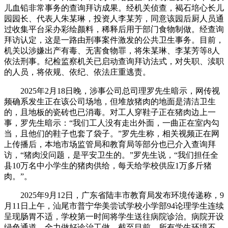
儿血铅非常事务的查询拜访成果。经机关侦查，褐石培心长儿
园园长、代表人朱某琳，投资人李某芳，同意该园后厨人员通
过收集平台采办彩绘颜料，稀释后用于部门食物制做。经查询
拜访认定，这是一路由刑事案件激发的公共卫生事务。目前，
机关以涉嫌出产有毒、无害食物罪，将朱某琳、李某芳等8人
依法刑事。纪检监察机关已启动查询拜访法式，对失职、渎职
的人员，将依规、依纪、依法庄重逃责。
2025年2月18日晚，涉事公司总司理罗先生暗示，网传视
频确系发生正在该公司场地，但堆放猪肉的地面是清洁卫生
的，且地板的瓷砖也已消毒。对工人穿鞋子正在猪肉边上一
事，罗先生暗示：“我们工人没有走出外面，一曲正在室内勾
当，且他们的鞋子也套了袋子。”罗先生称，相关视频正在网
上传播后，本地市场监管局和教育局等部分也已介入查询拜
访，“猪肉没问题，是平安卫生的。”罗先生说，“我们担任全
县10万名中小学生的猪肉供给，每天给学校供应1万多斤猪
肉。”。
2025年9月12日，广东省陆丰市教育局发布环境传递称，9
月11日上午，汕尾市普宁华美尝试学校小学部94论理学生连续
呈现肠胃不适，学校第一时间将学生送往病院诊治。病院开设
绿色通道，全力做好诊治工做。截至目前，所有学生环境不