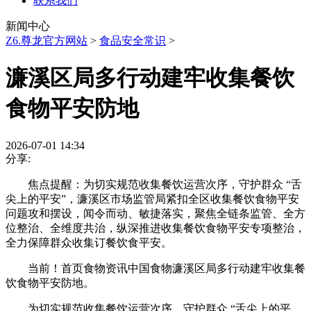
联系我们
新闻中心
Z6.尊龙官方网站
>
食品安全常识
>
濂溪区局多行动建牢收集餐饮
食物平安防地
2026-07-01 14:34
分享:
焦点提醒：为切实规范收集餐饮运营次序，守护群众 “舌
尖上的平安”，濂溪区市场监管局紧扣全区收集餐饮食物平安
问题攻和摆设，闻令而动、敏捷落实，聚焦全链条监管、全方
位整治、全维度共治，纵深推进收集餐饮食物平安专项整治，
全力保障群众收集订餐饮食平安。
当前！首页食物资讯中国食物濂溪区局多行动建牢收集餐
饮食物平安防地。
为切实规范收集餐饮运营次序，守护群众 “舌尖上的平